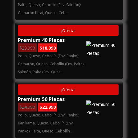
original
actual
Palta, Queso, Cebollín (Env. Salmón):
era:
es:
Camarón furai, Queso, Ceb...
$16.990.
$14.990.
¡Oferta!
Premium 40 Piezas
El
El
$
20.990
$
18.990
precio
precio
Pollo, Queso, Cebollín (Env. Panko):
original
actual
Camarón, Queso, Cebollín (Env. Palta):
era:
es:
Salmón, Palta (Env. Ques...
$20.990.
$18.990.
¡Oferta!
Premium 50 Piezas
El
El
$
24.990
$
22.990
precio
precio
Pollo, Queso, Cebollín (Env. Panko):
original
actual
Kanikama, Queso, Cebollín (Env.
era:
es:
Panko): Palta, Queso, Cebollín ...