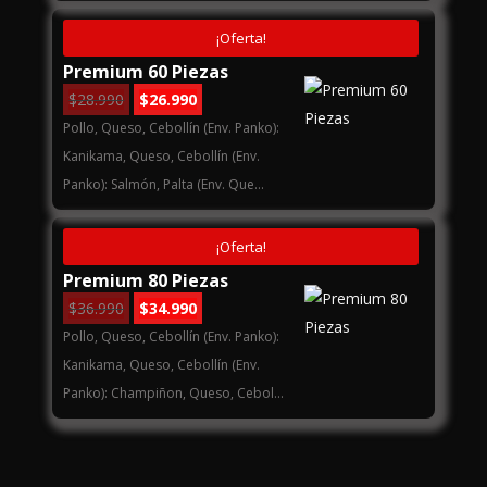
$24.990.
$22.990.
¡Oferta!
Premium 60 Piezas
El
El
$
28.990
$
26.990
precio
precio
Pollo, Queso, Cebollín (Env. Panko):
original
actual
Kanikama, Queso, Cebollín (Env.
era:
es:
Panko): Salmón, Palta (Env. Que...
$28.990.
$26.990.
¡Oferta!
Premium 80 Piezas
El
El
$
36.990
$
34.990
precio
precio
Pollo, Queso, Cebollín (Env. Panko):
original
actual
Kanikama, Queso, Cebollín (Env.
era:
es:
Panko): Champiñon, Queso, Cebol...
$36.990.
$34.990.