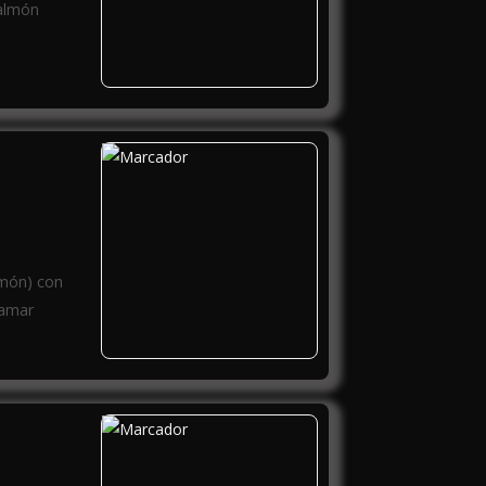
Salmón
lmón) con
lamar