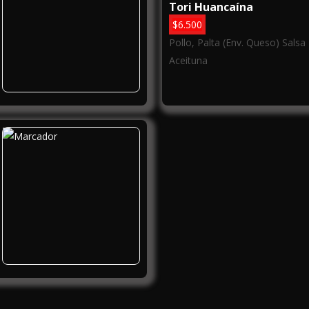
Tori Huancaína
$
6.500
Pollo, Palta (Env. Queso) Salsa
Aceituna