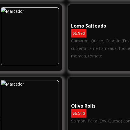
Lomo Salteado
$
6.990
Camarón, Queso, Cebollín (Env.
cubierta carne flameada, toque
morada, tomate
Olivo Rolls
$
6.500
)
Salmón, Palta (Env. Queso) con 