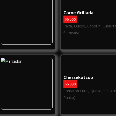
Carne Grillada
$
6.500
)
Palta, Queso, Cebollín (Cubiert
flameada)
Chessekatzoo
$
6.990
Camarón Furai, Queso, cebollí
Panko)