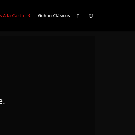
s A la Carta
Gohan Clásicos
e.