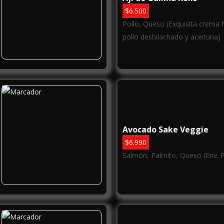
$
6.500
Pollo, Queso (Exquisita crema
pollo deshilachado y aceituna)
Avocado Sake Veggie
$
6.990
Salmón, Palmito, Queso (Env. P