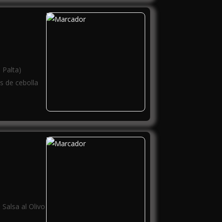
 Palta)
s de cebolla
Salsa al Olivo