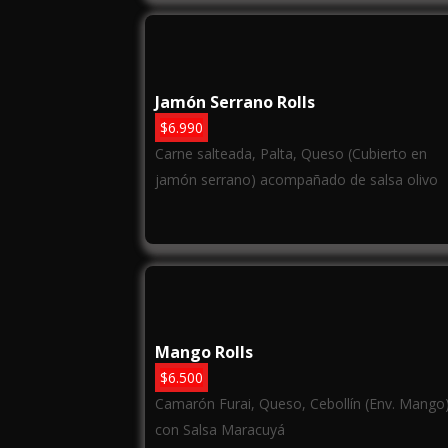
Jamón Serrano Rolls
$
6.990
Carne salteada, Palta, Queso (Cubierto en
jamón serrano) acompañado de salsa olivo
Mango Rolls
$
6.500
Camarón Furai, Queso, Cebollín (Env. Mango
con Salsa Maracuyá