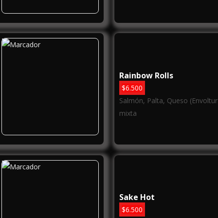
Rainbow Rolls
$
6.500
Salmón, Palta, Queso (Envoltur
mixta
Sake Hot
$
6.500