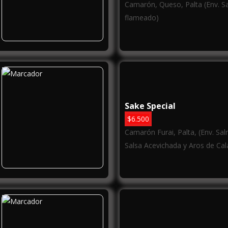
Camarón, Queso, Palta (Env. 
flameado)
Sake Special
$
6.500
Camarón Furai, Palta, (Env. Sa
Salsa Acevichada y Aros de Ca