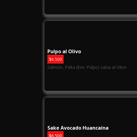
Pulpo al Olivo
$
6.500
Salmón, Palta (Env. Pulpo) salsa al Olivo
Sake Avocado Huancaína
$
6.500