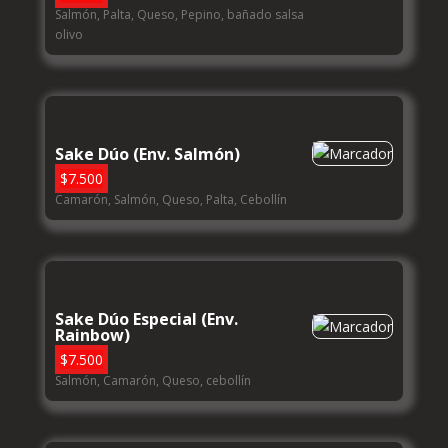
Salmón, Palta, Queso, Pepino, bañado salsa
olivo
Sake Dúo (Env. Salmón)
$
7.500
Camarón, Salmón, Queso, Palta, Cebollín
Sake Dúo Especial (Env.
Rainbow)
$
7.500
Salmón, Camarón, Queso, cebollín