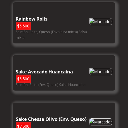
Rainbow Rolls
$
6.500
Salmón, Palta, Queso (Envoltura mixta) Salsa
mixta
Sake Avocado Huancaína
$
6.500
Salmón, Palta (Env. Queso) Salsa Huancaína
Sake Chesse Olivo (Env. Queso)
$
7.500