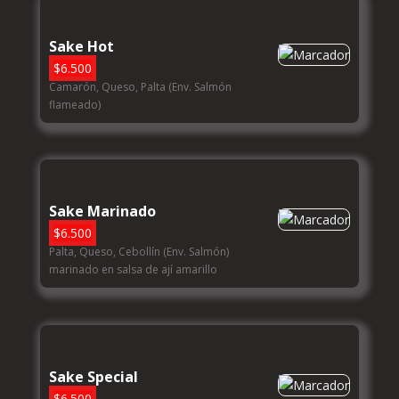
Sake Hot
$
6.500
Camarón, Queso, Palta (Env. Salmón
flameado)
Sake Marinado
$
6.500
Palta, Queso, Cebollín (Env. Salmón)
marinado en salsa de ají amarillo
Sake Special
$
6.500