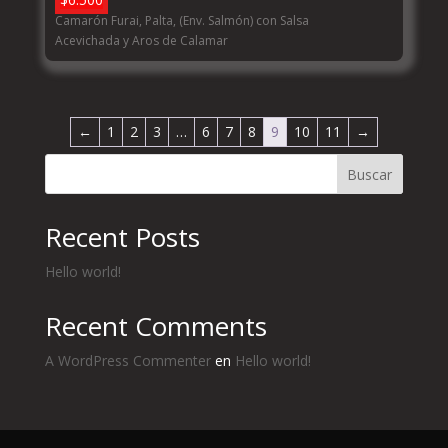
Camarón Furai, Palta, (Env. Salmón) con Salsa
Acevichada y Aros de Calamar
←
1
2
3
…
6
7
8
9
10
11
→
Buscar
Recent Posts
Hello world!
Recent Comments
A WordPress Commenter
en
Hello world!